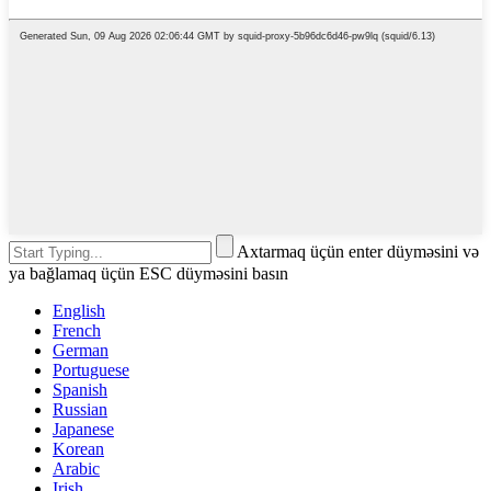
Axtarmaq üçün enter düyməsini və
ya bağlamaq üçün ESC düyməsini basın
English
French
German
Portuguese
Spanish
Russian
Japanese
Korean
Arabic
Irish