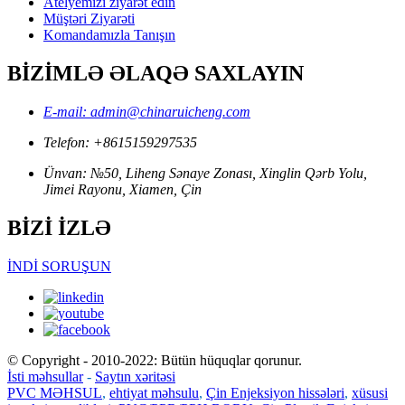
Atelyemizi ziyarət edin
Müştəri Ziyarəti
Komandamızla Tanışın
BİZİMLƏ ƏLAQƏ SAXLAYIN
E-mail: admin@chinaruicheng.com
Telefon: +8615159297535
Ünvan: №50, Liheng Sənaye Zonası, Xinglin Qərb Yolu,
Jimei Rayonu, Xiamen, Çin
BİZİ İZLƏ
İNDİ SORUŞUN
© Copyright - 2010-2022: Bütün hüquqlar qorunur.
İsti məhsullar
-
Saytın xəritəsi
PVC MƏHSUL
,
ehtiyat məhsulu
,
Çin Enjeksiyon hissələri
,
xüsusi