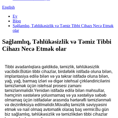
English
Ev
Bloq
Sağlamlıq, Təhlükəsizlik və Təmiz Tibbi Cihazı Necə Etmək
olar
Sağlamlıq, Təhlükəsizlik və Təmiz Tibbi
Cihazı Necə Etmək olar
Tibbi avadanlıqlara gəldikdə, təmizlik, təhlükəsizlik
vacibdir.Bütün tibbi cihazlar, birdəfəlik istifadə oluna bilən,
implantasiya edilə bilən və ya təkrar istifadə oluna bilən,
yağ, yağ, barmaq izləri və digər istehsal çirkləndiricilərini
təmizləmək üçün istehsal prosesi zamanı
təmizlənməlidir.Yenidən istifadə edilə bilən məhsullar,
həmçinin xəstələrə yoluxmamaq və ya xəstəliyə səbəb
olmamaq üçün istifadələr arasında hərtərəfli təmizlənməli
və dezinfeksiya edilməlidir.Müvafiq təmizlik səviyyəsini
etmək və nail olmaq avtomatik olaraq baş vermir.Bu gün
biz sağlamlıq, təhlükəsizlik və təmizlikdən tibbi cihazlar