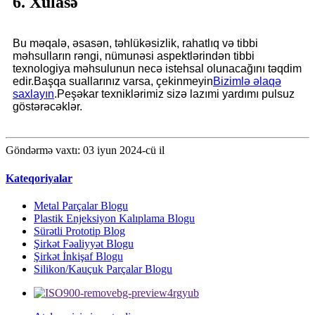
6. Xülasə
Bu məqalə, əsasən, təhlükəsizlik, rahatlıq və tibbi
məhsulların rəngi, nümunəsi aspektlərindən tibbi
texnologiya məhsulunun necə istehsal olunacağını təqdim
edir.Başqa suallarınız varsa, çekinmeyin
Bizimlə əlaqə
saxlayın
.Peşəkar texniklərimiz sizə lazımi yardımı pulsuz
göstərəcəklər.
Göndərmə vaxtı: 03 iyun 2024-cü il
Kateqoriyalar
Metal Parçalar Blogu
Plastik Enjeksiyon Kalıplama Blogu
Sürətli Prototip Blog
Şirkət Fəaliyyət Blogu
Şirkət İnkişaf Blogu
Silikon/Kauçuk Parçalar Blogu