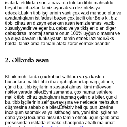
istifadə etdikdən sonra nəzərdə tutulan tibbi məhsuldur.
heyət bu cihazları təmizləyəcək və dezinfeksiya
edəcək.Lakin tibb işçilərinin vaxtı çox vaxt məhdud olur və
avadanlıqların istifadəsi bəzən çox təcili olur.Belə ki, biz
tibbi cihazları dizayn edərkən asan təmizlənməsi vacib
xüsusiyyətdir və əgər bu, qabıq və ya tikişləri olan digər
qabıqdırsa, montaj zamanı onun 100% uyğun olmasını və
ya suya davamlı funksiyasını təmin etmək lazımdır.Əks
halda, təmizləmə zamanı alətə zərər vermək asandır.
2. Əllərdə asan
Klinik mühitlərdə çox kobud səthlərə və ya kəskin
bucaqlara malik tibbi cihaz qabıqlarını tapmaq çətindir,
çünki bu, tibb işçilərinin xəsarət alması kimi müəyyən
risklər yarada bilər.Eyni zamanda, çox hamar səthlərə
malik tibbi cihaz qabıqlarını tapmaq çətin ola bilər, çünki
bu, tibb işçilərinin zəif qavrayışına və nəticədə məhsulun
düşməsinə səbəb ola bilər.Effektiv həll qulpun üzərinə
incə qum səpmək və ya istifadəçilərə, yəni tibb işçilərinə
daha yaxşı toxunma hissi ilə təmin etmək üçün qəlibləmə
prosesindən istifadə etməkdir.
haqqında ətraflı məlumat