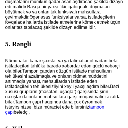
düşmələrini mümkün qədər asanlaşdıracaq şəkildə dizayn
edilməlidir.Başqa bir yaxşı fikir, qabıqdakı düymələri
böyütmək və ya onları tək funksiyalı məhsullara
çevirməkdir.Əgər əsas funksiyalar varsa, istifadəçilərin
fövqəladə hallarda istifadə etmələrinə kömək etmək üçün
onlar tez tapılacaq şəkildə dizayn edilməlidir.
5. Rəngli
Nümunələr, kənar şəxslər və ya təlimatlar olmadan belə
istifadəçiləri təhlükə barədə xəbərdar edən güclü xəbərçi
ola bilər.Tampon çapdan düzgün istifadə məhsulların
təhlükəsini azaltmaqla və onların xidmət müddətini
artırmaqla yanaşı, məhsullardan istifadə edən
istifadəçilərin təhlükəsizliyini xeyli yaxşılaşdıra bilər.Bəzi
xüsusi qrupların (məsələn, uşaqlar) qarşısında şirin
naxışlar da onların məhsullara qarşı müqavimətini azalda
bilər.Tampon çapı haqqında daha çox öyrənmək
istəyirsinizsə, bizə müraciət edə bilərsiniz
tampon
çapı
bələdçi.