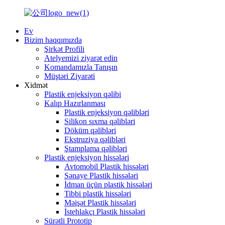
Ev
Bizim haqqımızda
Şirkət Profili
Atelyemizi ziyarət edin
Komandamızla Tanışın
Müştəri Ziyarəti
Xidmət
Plastik enjeksiyon qəlibi
Kalıp Hazırlanması
Plastik enjeksiyon qəlibləri
Silikon sıxma qəlibləri
Döküm qəlibləri
Ekstruziya qəlibləri
Ştamplama qəlibləri
Plastik enjeksiyon hissələri
Avtomobil Plastik hissələri
Sənaye Plastik hissələri
İdman üçün plastik hissələri
Tibbi plastik hissələri
Məişət Plastik hissələri
İstehlakçı Plastik hissələri
Sürətli Prototip