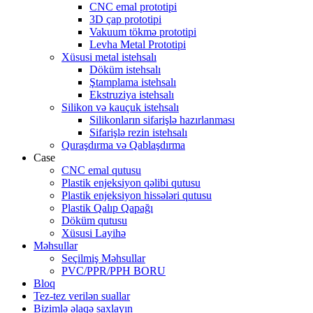
CNC emal prototipi
3D çap prototipi
Vakuum tökmə prototipi
Levha Metal Prototipi
Xüsusi metal istehsalı
Döküm istehsalı
Ştamplama istehsalı
Ekstruziya istehsalı
Silikon və kauçuk istehsalı
Silikonların sifarişlə hazırlanması
Sifarişlə rezin istehsalı
Quraşdırma və Qablaşdırma
Case
CNC emal qutusu
Plastik enjeksiyon qəlibi qutusu
Plastik enjeksiyon hissələri qutusu
Plastik Qalıp Qapağı
Döküm qutusu
Xüsusi Layihə
Məhsullar
Seçilmiş Məhsullar
PVC/PPR/PPH BORU
Bloq
Tez-tez verilən suallar
Bizimlə əlaqə saxlayın