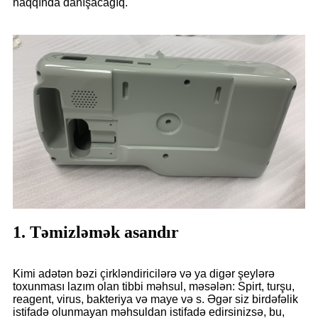
haqqında danışacağıq.
1. Təmizləmək asandır
Kimi adətən bəzi çirkləndiricilərə və ya digər şeylərə
toxunması lazım olan tibbi məhsul, məsələn: Spirt, turşu,
reagent, virus, bakteriya və maye və s. Əgər siz birdəfəlik
istifadə olunmayan məhsuldan istifadə edirsinizsə, bu,