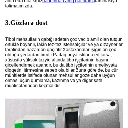
əldə edə bilərsiniz
həddindən artıq qəlibləmə
laminasiya
təlimatımızda.
3.Gözlərə dost
Tibbi məhsulların qabığı adətən çox vacib amil olan tutqun
örtüklə boyanır, lakin tez-tez istehsalçılar və ya dizaynerlər
tərəfindən nəzərdən qaçırılır.Xəstəxanalar işığın ən çox
olduğu yerlərdən biridir.Parlaq boya istifadə edilərsə,
xüsusilə yüksək təzyiq altında tibb işçilərinin başını
gicəlləndirmək asandır, bu da tibb işçilərinin əməliyyata
diqqətini itirməsinə səbəb ola bilər.Buna görə də, bu cür
mühitlərdə istifadə olunan məhsullar gözə daha uyğun
olması üçün qumlama, kazınma və ya digər səth
müalicələrindən keçməlidir.