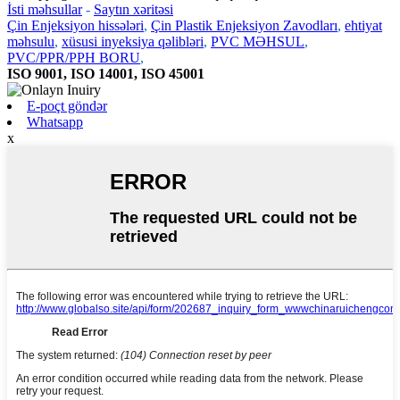
İsti məhsullar
-
Saytın xəritəsi
Çin Enjeksiyon hissələri
,
Çin Plastik Enjeksiyon Zavodları
,
ehtiyat
məhsulu
,
xüsusi inyeksiya qəlibləri
,
PVC MƏHSUL
,
PVC/PPR/PPH BORU
,
ISO 9001, ISO 14001, ISO 45001
E-poçt göndər
Whatsapp
x