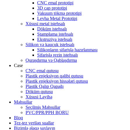
CNC emal prototipi
3D çap prototipi
Vakuum tökmə prototipi
Levha Metal Prototipi
Xüsusi metal istehsalı
Döküm istehsalı
Ştamplama istehsalı
Ekstruziya istehsalı
Silikon və kauçuk istehsalı
Silikonların sifarişlə hazırlanması
Sifarişlə rezin istehsalı
Quraşdırma və Qablaşdırma
Case
CNC emal qutusu
Plastik enjeksiyon qəlibi qutusu
Plastik enjeksiyon hissələri qutusu
Plastik Qalıp Qapağı
Döküm qutusu
Xüsusi Layihə
Məhsullar
Seçilmiş Məhsullar
PVC/PPR/PPH BORU
Bloq
Tez-tez verilən suallar
Bizimlə əlaqə saxlayın