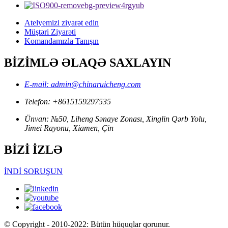
Atelyemizi ziyarət edin
Müştəri Ziyarəti
Komandamızla Tanışın
BİZİMLƏ ƏLAQƏ SAXLAYIN
E-mail: admin@chinaruicheng.com
Telefon: +8615159297535
Ünvan: №50, Liheng Sənaye Zonası, Xinglin Qərb Yolu,
Jimei Rayonu, Xiamen, Çin
BİZİ İZLƏ
İNDİ SORUŞUN
© Copyright - 2010-2022: Bütün hüquqlar qorunur.