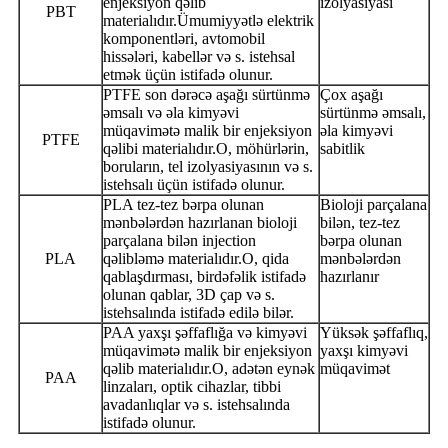
enjeksiyon qəlib
izolyasiyası
PBT
materialıdır.Ümumiyyətlə elektrik
komponentləri, avtomobil
hissələri, kabellər və s. istehsal
etmək üçün istifadə olunur.
PTFE son dərəcə aşağı sürtünmə
Çox aşağı
əmsalı və əla kimyəvi
sürtünmə əmsalı,
müqavimətə malik bir enjeksiyon
əla kimyəvi
PTFE
qəlibi materialıdır.O, möhürlərin,
sabitlik
boruların, tel izolyasiyasının və s.
istehsalı üçün istifadə olunur.
PLA tez-tez bərpa olunan
Bioloji parçalana
mənbələrdən hazırlanan bioloji
bilən, tez-tez
parçalana bilən injection
bərpa olunan
PLA
qəlibləmə materialıdır.O, qida
mənbələrdən
qablaşdırması, birdəfəlik istifadə
hazırlanır
olunan qablar, 3D çap və s.
istehsalında istifadə edilə bilər.
PAA yaxşı şəffaflığa və kimyəvi
Yüksək şəffaflıq,
müqavimətə malik bir enjeksiyon
yaxşı kimyəvi
qəlib materialıdır.O, adətən eynək
müqavimət
PAA
linzaları, optik cihazlar, tibbi
avadanlıqlar və s. istehsalında
istifadə olunur.