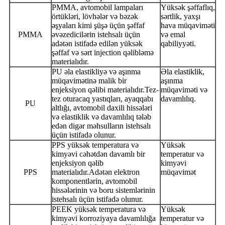
PMMA, avtomobil lampaları
Yüksək şəffaflıq,
örtükləri, lövhələr və bəzək
sərtlik, yaxşı
əşyaları kimi şüşə üçün şəffaf
hava müqaviməti
PMMA
əvəzedicilərin istehsalı üçün
və emal
adətən istifadə edilən yüksək
qabiliyyəti.
şəffaf və sərt injection qəlibləmə
materialıdır.
PU əla elastikliyə və aşınma
Əla elastiklik,
müqavimətinə malik bir
aşınma
enjeksiyon qəlibi materialıdır.Tez-
müqaviməti və
tez oturacaq yastıqları, ayaqqabı
davamlılıq.
PU
altlığı, avtomobil daxili hissələri
və elastiklik və davamlılıq tələb
edən digər məhsulların istehsalı
üçün istifadə olunur.
PPS yüksək temperatura və
Yüksək
kimyəvi cəhətdən davamlı bir
temperatur və
enjeksiyon qəlib
kimyəvi
PPS
materialıdır.Adətən elektron
müqavimət
komponentlərin, avtomobil
hissələrinin və boru sistemlərinin
istehsalı üçün istifadə olunur.
PEEK yüksək temperatura və
Yüksək
kimyəvi korroziyaya davamlılığa
temperatur və