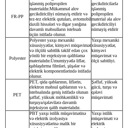
işlənmiş polipropilen
gecikdiricilərlə
materialdır.Mükəmməl alov
işlənmiş
gecikdiriciliyi nümayiş etdirir və
polipropilen
FR-PP
tez-tez elektrik qutuları, avtomobil
material əla alov
daxili hissələri və digər yanğına
gecikdiriciliyi
davamlı məhsulların istehsalı
nümayiş etdirir
üçün istifadə olunur.
Polyester yaxşı mexaniki
Yaxşı mexaniki
xüsusiyyətlər, kimyəvi müqavimət
xüsusiyyətlər,
və ölçülü sabitlik təklif edən çox
kimyəvi
yönlü bir enjeksiyon qəlibləmə
müqavimət və
Polyester
materialıdır.Ümumiyyətlə liflər,
ölçü sabitliyi.
qablaşdırma filmləri, şüşələr və
elektrik komponentlərində istifadə
olunur.
PET, qida qablarının, liflərin,
Şəffaf, yüksək
elektron məhsul qablarının və s.
gücü, turşu və
istehsalında geniş istifadə olunan
qələvi
PET
şəffaf, yüksək möhkəmlikli və
müqaviməti
turşuya/qələvilərə davamlı
injeksiyon qəlib materialıdır.
PBT yaxşı istilik müqavimətinə
Yaxşı istilik
və elektrik izolyasiya
müqaviməti və
xüsusiyyətlərinə malik bir
elektrik