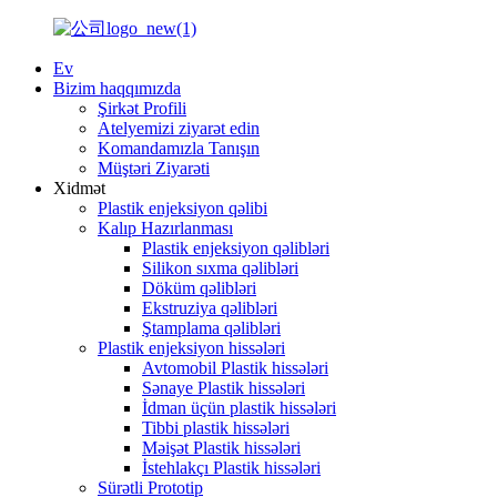
Ev
Bizim haqqımızda
Şirkət Profili
Atelyemizi ziyarət edin
Komandamızla Tanışın
Müştəri Ziyarəti
Xidmət
Plastik enjeksiyon qəlibi
Kalıp Hazırlanması
Plastik enjeksiyon qəlibləri
Silikon sıxma qəlibləri
Döküm qəlibləri
Ekstruziya qəlibləri
Ştamplama qəlibləri
Plastik enjeksiyon hissələri
Avtomobil Plastik hissələri
Sənaye Plastik hissələri
İdman üçün plastik hissələri
Tibbi plastik hissələri
Məişət Plastik hissələri
İstehlakçı Plastik hissələri
Sürətli Prototip