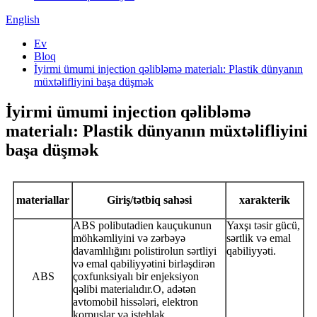
English
Ev
Bloq
İyirmi ümumi injection qəlibləmə materialı: Plastik dünyanın
müxtəlifliyini başa düşmək
İyirmi ümumi injection qəlibləmə
materialı: Plastik dünyanın müxtəlifliyini
başa düşmək
materiallar
Giriş/tətbiq sahəsi
xarakterik
ABS polibutadien kauçukunun
Yaxşı təsir gücü,
möhkəmliyini və zərbəyə
sərtlik və emal
davamlılığını polistirolun sərtliyi
qabiliyyəti.
və emal qabiliyyətini birləşdirən
ABS
çoxfunksiyalı bir enjeksiyon
qəlibi materialıdır.O, adətən
avtomobil hissələri, elektron
korpuslar və istehlak