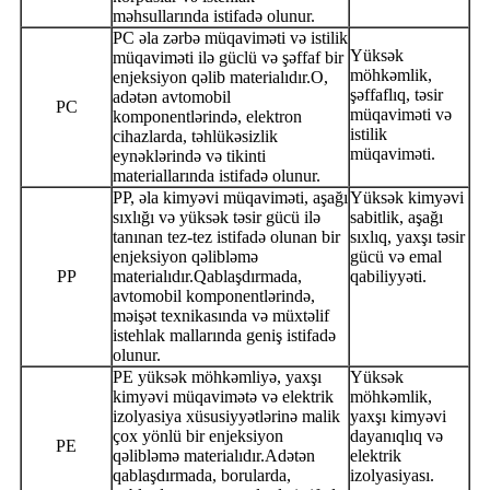
məhsullarında istifadə olunur.
PC əla zərbə müqaviməti və istilik
Yüksək
müqaviməti ilə güclü və şəffaf bir
möhkəmlik,
enjeksiyon qəlib materialıdır.O,
şəffaflıq, təsir
adətən avtomobil
PC
müqaviməti və
komponentlərində, elektron
istilik
cihazlarda, təhlükəsizlik
müqaviməti.
eynəklərində və tikinti
materiallarında istifadə olunur.
PP, əla kimyəvi müqaviməti, aşağı
Yüksək kimyəvi
sıxlığı və yüksək təsir gücü ilə
sabitlik, aşağı
tanınan tez-tez istifadə olunan bir
sıxlıq, yaxşı təsir
enjeksiyon qəlibləmə
gücü və emal
PP
materialıdır.Qablaşdırmada,
qabiliyyəti.
avtomobil komponentlərində,
məişət texnikasında və müxtəlif
istehlak mallarında geniş istifadə
olunur.
PE yüksək möhkəmliyə, yaxşı
Yüksək
kimyəvi müqavimətə və elektrik
möhkəmlik,
izolyasiya xüsusiyyətlərinə malik
yaxşı kimyəvi
çox yönlü bir enjeksiyon
dayanıqlıq və
PE
qəlibləmə materialıdır.Adətən
elektrik
qablaşdırmada, borularda,
izolyasiyası.