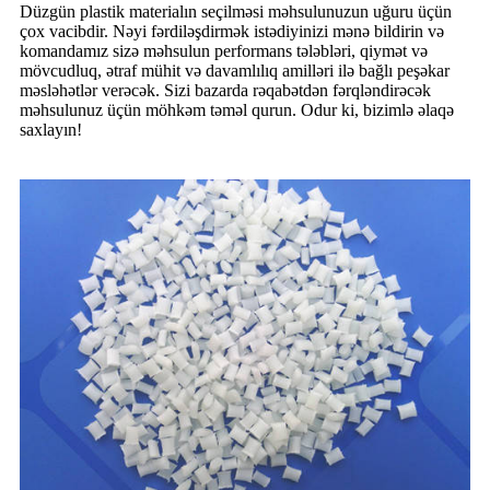
Düzgün plastik materialın seçilməsi məhsulunuzun uğuru üçün
çox vacibdir. Nəyi fərdiləşdirmək istədiyinizi mənə bildirin və
komandamız sizə məhsulun performans tələbləri, qiymət və
mövcudluq, ətraf mühit və davamlılıq amilləri ilə bağlı peşəkar
məsləhətlər verəcək. Sizi bazarda rəqabətdən fərqləndirəcək
məhsulunuz üçün möhkəm təməl qurun. Odur ki, bizimlə əlaqə
saxlayın!