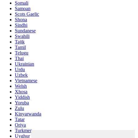
Somali
Samoan
Scots Gaelic
Shona
Sindhi
Sundanese
Swahili
Tajik
Tamil
Telugu
Thai
Ukrainian
Urdu
Uzbek
Vietnamese
Welsh
Xhosa
Yiddish
Yoruba
Zulu
Kinyarwanda
Tatar
Oriya
Turkmen
Uyghur