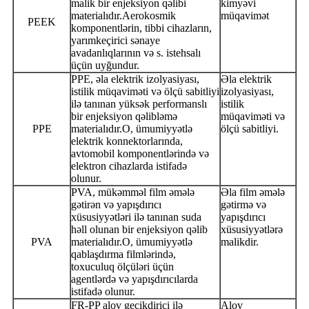
malik bir enjeksiyon qəlibi
kimyəvi
materialıdır.Aerokosmik
müqavimət
PEEK
komponentlərin, tibbi cihazların,
yarımkeçirici sənaye
avadanlıqlarının və s. istehsalı
üçün uyğundur.
PPE, əla elektrik izolyasiyası,
Əla elektrik
istilik müqaviməti və ölçü sabitliyi
izolyasiyası,
ilə tanınan yüksək performanslı
istilik
bir enjeksiyon qəlibləmə
müqaviməti və
PPE
materialıdır.O, ümumiyyətlə
ölçü sabitliyi.
elektrik konnektorlarında,
avtomobil komponentlərində və
elektron cihazlarda istifadə
olunur.
PVA, mükəmməl film əmələ
Əla film əmələ
gətirən və yapışdırıcı
gətirmə və
xüsusiyyətləri ilə tanınan suda
yapışdırıcı
həll olunan bir enjeksiyon qəlib
xüsusiyyətlərə
PVA
materialıdır.O, ümumiyyətlə
malikdir.
qablaşdırma filmlərində,
toxuculuq ölçüləri üçün
agentlərdə və yapışdırıcılarda
istifadə olunur.
FR-PP alov gecikdirici ilə
Alov