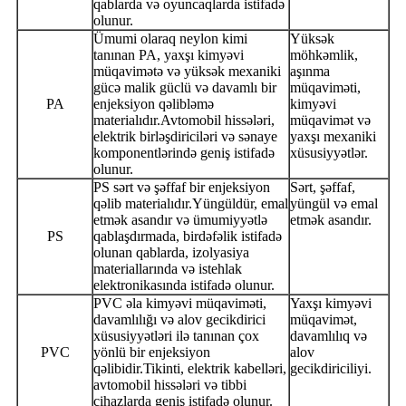
qablarda və oyuncaqlarda istifadə
olunur.
Ümumi olaraq neylon kimi
Yüksək
tanınan PA, yaxşı kimyəvi
möhkəmlik,
müqavimətə və yüksək mexaniki
aşınma
gücə malik güclü və davamlı bir
müqaviməti,
PA
enjeksiyon qəlibləmə
kimyəvi
materialıdır.Avtomobil hissələri,
müqavimət və
elektrik birləşdiriciləri və sənaye
yaxşı mexaniki
komponentlərində geniş istifadə
xüsusiyyətlər.
olunur.
PS sərt və şəffaf bir enjeksiyon
Sərt, şəffaf,
qəlib materialıdır.Yüngüldür, emal
yüngül və emal
etmək asandır və ümumiyyətlə
etmək asandır.
PS
qablaşdırmada, birdəfəlik istifadə
olunan qablarda, izolyasiya
materiallarında və istehlak
elektronikasında istifadə olunur.
PVC əla kimyəvi müqaviməti,
Yaxşı kimyəvi
davamlılığı və alov gecikdirici
müqavimət,
xüsusiyyətləri ilə tanınan çox
davamlılıq və
PVC
yönlü bir enjeksiyon
alov
qəlibidir.Tikinti, elektrik kabelləri,
gecikdiriciliyi.
avtomobil hissələri və tibbi
cihazlarda geniş istifadə olunur.